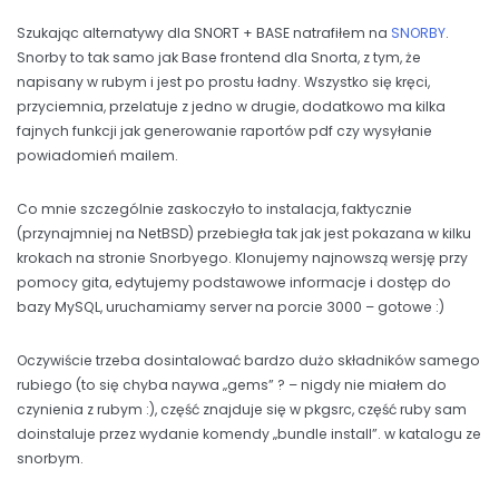
Szukając alternatywy dla SNORT + BASE natrafiłem na
SNORBY
.
Snorby to tak samo jak Base frontend dla Snorta, z tym, że
napisany w rubym i jest po prostu ładny. Wszystko się kręci,
przyciemnia, przelatuje z jedno w drugie, dodatkowo ma kilka
fajnych funkcji jak generowanie raportów pdf czy wysyłanie
powiadomień mailem.
Co mnie szczególnie zaskoczyło to instalacja, faktycznie
(przynajmniej na NetBSD) przebiegła tak jak jest pokazana w kilku
krokach na stronie Snorbyego. Klonujemy najnowszą wersję przy
pomocy gita, edytujemy podstawowe informacje i dostęp do
bazy MySQL, uruchamiamy server na porcie 3000 – gotowe :)
Oczywiście trzeba dosintalować bardzo dużo składników samego
rubiego (to się chyba naywa „gems” ? – nigdy nie miałem do
czynienia z rubym :), część znajduje się w pkgsrc, część ruby sam
doinstaluje przez wydanie komendy „bundle install”. w katalogu ze
snorbym.