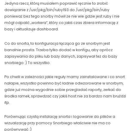
Jedyna rzecz, którą musiałem poprawić ręcznie to zrobić
dowiązanie z /usr/pkg/bin/ruby193 do /usr/pkg/bin/ruby
ponieważ bez tego snorby mówił że nie wie gdzie jest ruby i nie
mógł odpalić „workera”, który co jakiś czas zbiera informację z
bazy i aktualizuje dashboard.
Co do snorta, to konfiguracja łącząca go ze snorbym jest
banalnie prosta. Trzeba tylko dodać w konfigu, aby oprócz
zapisywania do pliku lub bazy danych, zapisywał też do bazy
snorbiego :) To wszystko.
Po chwili w zależności jakie reguły mamy zainstalowane i co snort
nałapie, wszystko powinno być ładnie odwzorowane w snorbym,
gdzie już można wygodnie sobie przegladać raporty, zerkać do
środka ramek, sprawdzać czy jakiś host nie za bardzo nam bruździ
itp.
Porównując czystą instalację snorta i logowanie do plików a
wizualizację przy pomocy Snorbiego właściwie nie ma co
porównywać :)