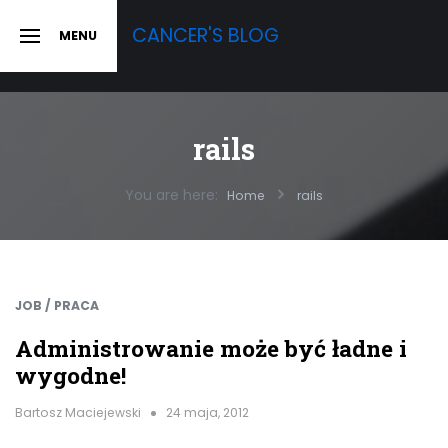
Skip
CANCER'S BLOG
MENU
to
SLIDE
OUT
content
SIDEBAR
rails
You are here:
Home
rails
JOB / PRACA
Administrowanie może być ładne i
wygodne!
Bartosz Maciejewski
24 maja, 2012