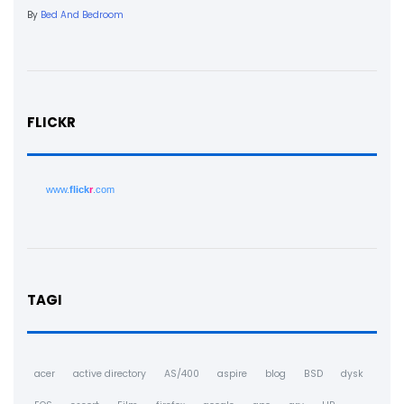
By
Bed And Bedroom
FLICKR
www.
flick
r
.com
TAGI
acer
active directory
AS/400
aspire
blog
BSD
dysk