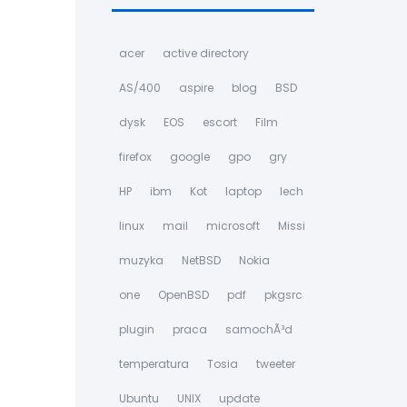
acer
active directory
AS/400
aspire
blog
BSD
dysk
EOS
escort
Film
firefox
google
gpo
gry
HP
ibm
Kot
laptop
lech
linux
mail
microsoft
Missi
muzyka
NetBSD
Nokia
one
OpenBSD
pdf
pkgsrc
plugin
praca
samochÃ³d
temperatura
Tosia
tweeter
Ubuntu
UNIX
update