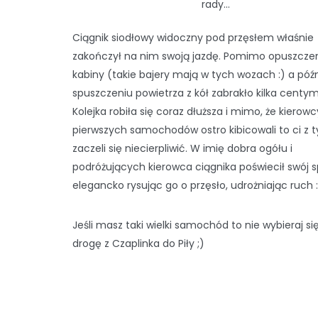
rady...
Ciągnik siodłowy widoczny pod przęsłem właśnie
zakończył na nim swoją jazdę. Pomimo opuszcze
kabiny (takie bajery mają w tych wozach :) a późn
spuszczeniu powietrza z kół zabrakło kilka centy
Kolejka robiła się coraz dłuższa i mimo, że kierowc
pierwszych samochodów ostro kibicowali to ci z t
zaczeli się niecierpliwić. W imię dobra ogółu i
podróżujących kierowca ciągnika poświecił swój s
elegancko rysując go o przęsło, udrożniając ruch 
Jeśli masz taki wielki samochód to nie wybieraj si
drogę z Czaplinka do Piły ;)