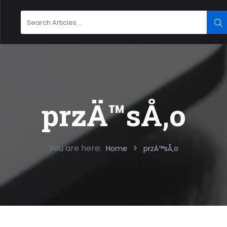
Search
SE
for:
przÄ™sÅ‚o
You are here:
Home
przÄ™sÅ‚o