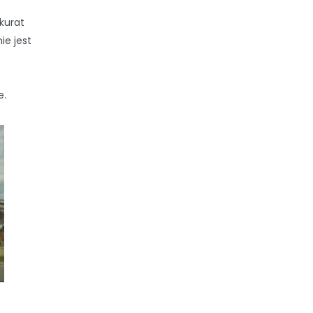
kurat
ie jest
e.