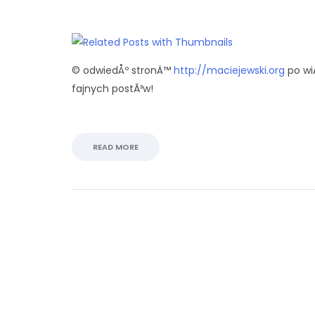
© odwiedÅº stronÄ™
http://maciejewski.org
po wi
fajnych postÃ³w!
READ MORE