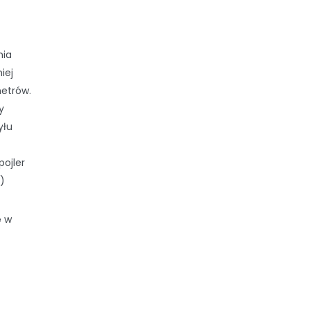
nia
iej
metrów.
y
yłu
pojler
:)
ę w