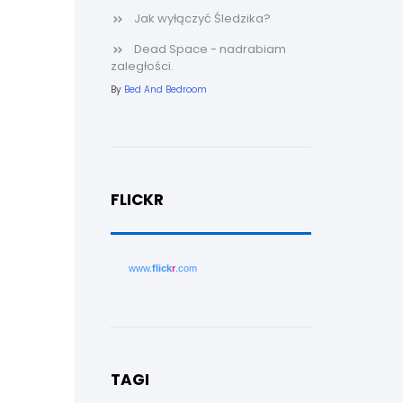
Jak wyłączyć Śledzika?
Dead Space - nadrabiam
zaległości.
By
Bed And Bedroom
FLICKR
www.
flick
r
.com
TAGI