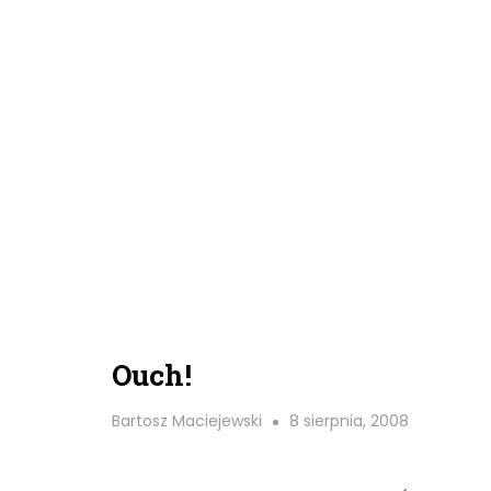
Ouch!
Bartosz Maciejewski
8 sierpnia, 2008