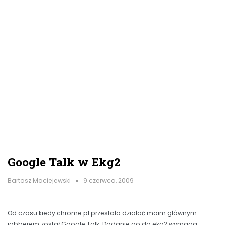
Google Talk w Ekg2
Bartosz Maciejewski
9 czerwca, 2009
Od czasu kiedy chrome.pl przestało działać moim głównym
jabberem został Google Talk. Dodanie go do ekg2 wymaga