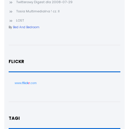
Twitterowy Digest dla 2008-07-29
Tosia Multimedialna ! cz. II
LOST
By
Bed And Bedroom
FLICKR
www.
flick
r
.com
TAGI