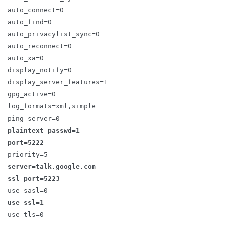
auto_connect=0
auto_find=0
auto_privacylist_sync=0
auto_reconnect=0
auto_xa=0
display_notify=0
display_server_features=1
gpg_active=0
log_formats=xml,simple
ping-server=0
plaintext_passwd=1
port=5222
priority=5
server=talk.google.com
ssl_port=5223
use_sasl=0
use_ssl=1
use_tls=0