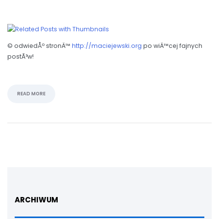
© odwiedÅº stronÄ™
http://maciejewski.org
po wiÄ™cej fajnych
postÃ³w!
READ MORE
ARCHIWUM