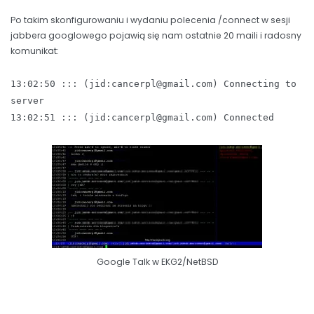
Po takim skonfigurowaniu i wydaniu polecenia /connect w sesji
jabbera googlowego pojawią się nam ostatnie 20 maili i radosny
komunikat:
13:02:50 ::: (jid:cancerpl@gmail.com) Connecting to
server
13:02:51 ::: (jid:cancerpl@gmail.com) Connected
Google Talk w EKG2/NetBSD