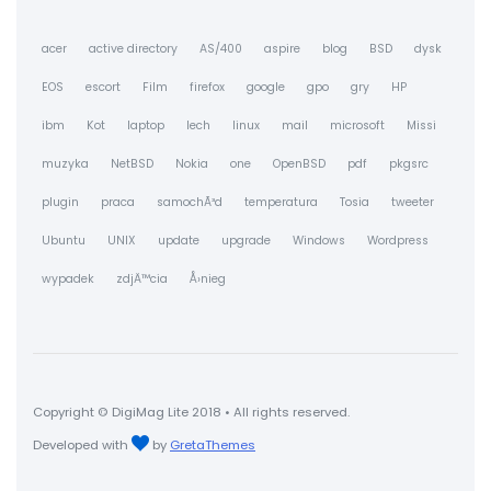
acer
active directory
AS/400
aspire
blog
BSD
dysk
EOS
escort
Film
firefox
google
gpo
gry
HP
ibm
Kot
laptop
lech
linux
mail
microsoft
Missi
muzyka
NetBSD
Nokia
one
OpenBSD
pdf
pkgsrc
plugin
praca
samochÃ³d
temperatura
Tosia
tweeter
Ubuntu
UNIX
update
upgrade
Windows
Wordpress
wypadek
zdjÄ™cia
Å›nieg
Copyright © DigiMag Lite 2018 • All rights reserved.
Developed with
by
GretaThemes