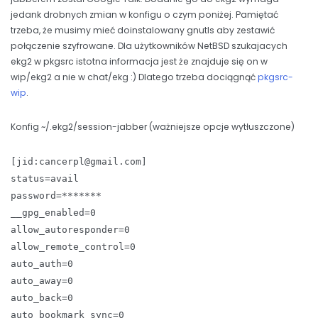
jedank drobnych zmian w konfigu o czym poniżej. Pamiętać
trzeba, że musimy mieć doinstalowany gnutls aby zestawić
połączenie szyfrowane. Dla użytkowników NetBSD szukajacych
ekg2 w pkgsrc istotna informacja jest że znajduje się on w
wip/ekg2 a nie w chat/ekg :) Dlatego trzeba dociągnąć
pkgsrc-
wip
.
Konfig ~/.ekg2/session-jabber (ważniejsze opcje wytłuszczone)
[jid:cancerpl@gmail.com]
status=avail
password=*******
__gpg_enabled=0
allow_autoresponder=0
allow_remote_control=0
auto_auth=0
auto_away=0
auto_back=0
auto_bookmark_sync=0